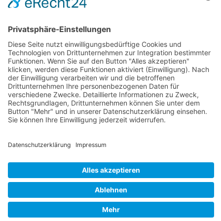
Stadtkapelle Haßfurt e.V.
97437 Zeil am Main
zum Kontaktformular
ALLE INFOS ZUM VEREIN
Leichte
Sprache