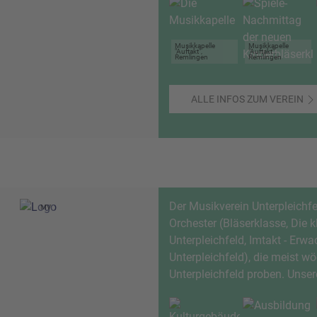
Musikkapelle
Musikkapelle
"Auftakt",
"Auftakt",
Remlingen
Remlingen
ALLE INFOS ZUM VEREIN
Der Musikverein Unterpleichfe
MV
Orchester (Bläserklasse, Die 
Unterpleichfeld, Imtakt - Er
Unterpleichfeld), die meist 
Unterpleichfeld proben. Unse