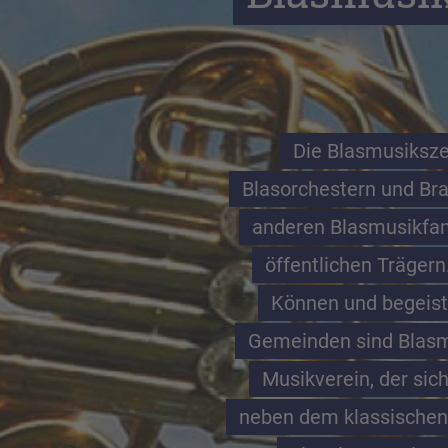
Die Blasmusikszen
Blasorchestern und Bra
anderen Blasmusikfan
öffentlichen Trägern
Können und begeist
Gemeinden sind Blasmu
Musikverein, der sich
neben dem klassischen 