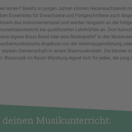
elen lernen? Bereits in jungen Jahren können Heranwachsende 
ben Ensembles für Erwachsene und Fortgeschrittene auch Angebo
nsam das Instrumentenspiel und werden langsam an die fortges
umentalunterricht bei qualifizierten Lehrkräften an. Dort kanns
r deine eigene Brass Band oder eine Blaskapelle? In den Musikve
le außermusikalische Angebote von der Vereinsjugendleitung ode
r starken Gemeinschaft in einem Blasmusikverein. Sie können 
. Blasmusik im Raum Würzburg eignet sich für jeden, der jung o
 deinen Musikunterricht: