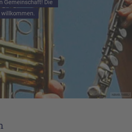
en Gemeinschaft! Die 
h willkommen.
NBMB / NBBJ
n