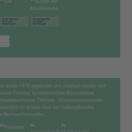
Foto-Studio
Musikkapelle
Schwab,
"Auftakt",
Remlingen
Remlingen
ld wurde 1978 gegründet und unterhält derzeit fünf
kleinen Künstler, Symphonisches Blasorchester
wachsenenorchester, EMOtion - Ehemaligenorchester
wöchentlich im großen Saal des Kulturgebäudes
re Nachwuchsmusiker...