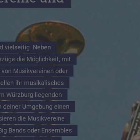
 vielseitig. Neben 
üge die Möglichkeit, mit 
 von Musikvereinen oder 
llen ihr musikalisches 
um Würzburg liegenden 
n deiner Umgebung einen 
sieren die Musikvereine 
Big Bands oder Ensembles 