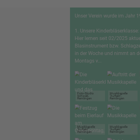
Unser Verein wurde im Jahr 1
1. Unsere Kinderbläserklasse:
Hier lernen seit 02/2025 aktue
Blasinstrument bzw. Schlagze
in der Woche und nimmt an de
Montags v...
Foto-Studio
Musikkapelle
Schwab,
"Auftakt",
Remlingen
Remlingen
Musikkapelle
Musikkapelle
"Auftakt",
"Auftakt",
Remlingen
Remlingen