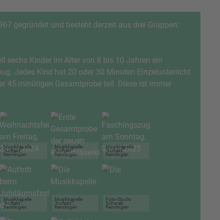
967 gegründet und besteht derzeit aus drei Gruppen:
ll sechs Kinder im Alter von 8 bis 10 Jahren ein
ug. Jedes Kind hat 20 oder 30 Minuten Einzelunterricht
r 45-minütigen Gesamtprobe teil. Diese ist immer
Musikkapelle
Musikkapelle
Musikkapelle
"Auftakt",
"Auftakt",
"Auftakt",
Remlingen
Remlingen
Remlingen
Musikkapelle
Musikkapelle
Foto-Studio
"Auftakt",
"Auftakt",
Schwab,
Remlingen
Remlingen
Remlingen