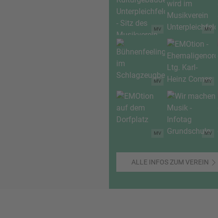
MV
MV
MV
MV
MV
MV
ALLE INFOS ZUM VEREIN