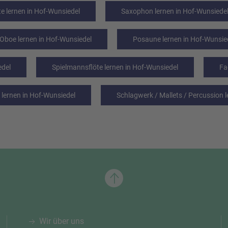
e lernen in Hof-Wunsiedel
Saxophon lernen in Hof-Wunsiede
Oboe lernen in Hof-Wunsiedel
Posaune lernen in Hof-Wunsie
edel
Spielmannsflöte lernen in Hof-Wunsiedel
Fa
 lernen in Hof-Wunsiedel
Schlagwerk / Mallets / Percussion 
Wir über uns