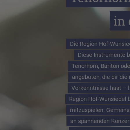
in
Die Region Hof-Wunsiede
Diese Instrumente be
Tenorhorn, Bariton od
angeboten, die dir die
Vorkenntnisse hast – h
Region Hof-Wunsiedel bi
mitzuspielen. Gemeinsa
an spannenden Konzerte