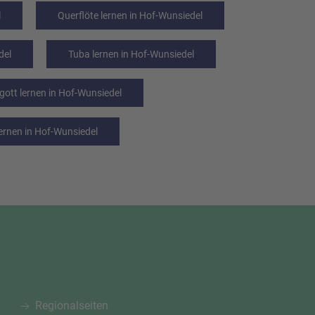
l
Querflöte lernen in Hof-Wunsiedel
del
Tuba lernen in Hof-Wunsiedel
gott lernen in Hof-Wunsiedel
lernen in Hof-Wunsiedel
Regionalseiten