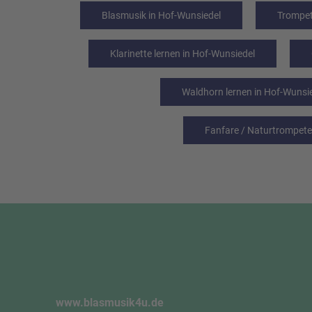
Blasmusik in Hof-Wunsiedel
Trompet
Klarinette lernen in Hof-Wunsiedel
Waldhorn lernen in Hof-Wunsi
Fanfare / Naturtrompete
www.blasmusik4u.de