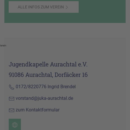
ALLE INFOS ZUM VEREIN
erein
Jugendkapelle Aurachtal e.V.
91086 Aurachtal, Dorfäcker 16
0172/8220776 Ingrid Brendel
vorstand@juka-aurachtal.de
zum Kontaktformular