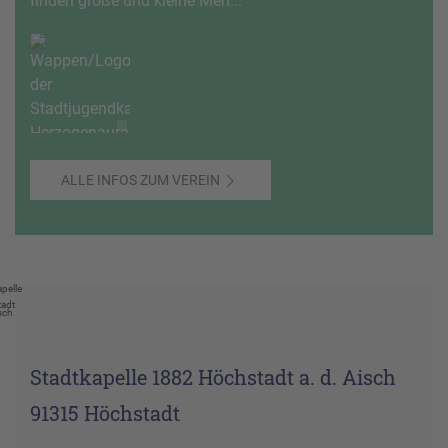
finden große und kleine Men...
ALLE INFOS ZUM VEREIN
pelle
adt
sch
Stadtkapelle 1882 Höchstadt a. d. Aisch
91315 Höchstadt