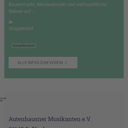
Bauernmarkt, Nikolausmarkt und weihnachtliche
Weisen auf ...
Michael Bocklisch
ALLE INFOS ZUM VEREIN
usner
ten
Autenhausner Musikanten e.V.