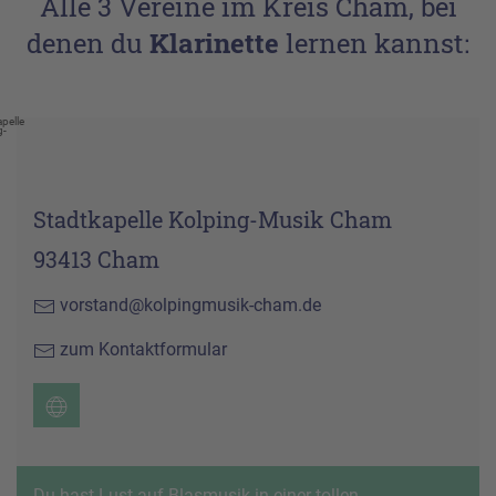
Alle 3 Vereine im Kreis Cham, bei
denen du
Klarinette
lernen kannst:
pelle
g-
Stadtkapelle Kolping-Musik Cham
93413 Cham
vorstand@kolpingmusik-cham.de
zum Kontaktformular
Du hast Lust auf Blasmusik in einer tollen