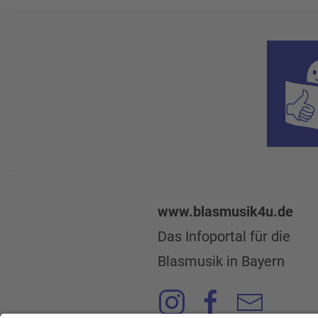
www.blasmusik4u.de
Das Infoportal für die
Blasmusik in Bayern