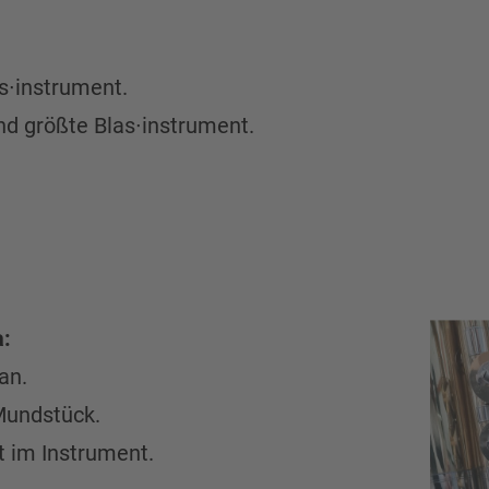
as∙instrument.
und größte Blas∙instrument.
a:
an.
 Mundstück.
t im Instrument.