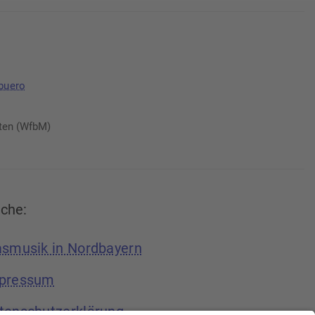
buero
ten (WfbM)
ache:
asmusik in Nordbayern
pressum
tenschutzerklärung