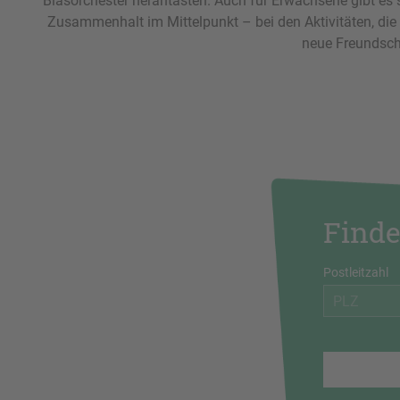
Blasorchester herantasten. Auch für Erwachsene gibt es
Zusammenhalt im Mittelpunkt – bei den Aktivitäten, die 
neue Freundscha
Finde
Postleitzahl