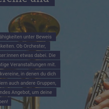
higkeiten unter Beweis 
keiten. Ob Orchester, 
er:innen etwas dabei. Die 
tige Veranstaltungen mit. 
ereine, in denen du dich 
dern auch andere Gruppen, 
endes Angebot, um deine 
ben!