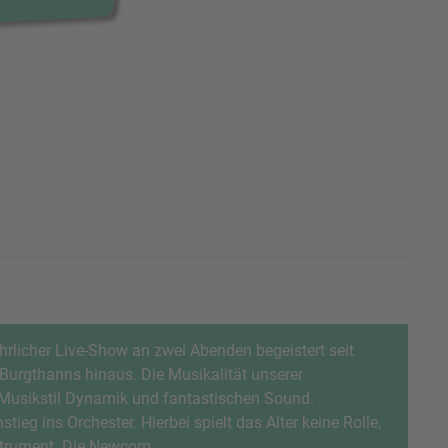
hrlicher Live-Show an zwei Abenden begeistert seit
 Burgthanns hinaus. Die Musikalität unserer
 Musikstil Dynamik und fantastischen Sound.
ieg ins Orchester. Hierbei spielt das Alter keine Rolle,
trument. Die Newcom...