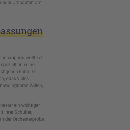
gen oder Umbauten am
passungen
tonsaxophon wollte er
speziell an seine
achgehen kann. Er
h, dass vieles
nabdingbaren Willen,
ester ein wichtiger
t ihrer Schulter.
 an der Orchesterprobe