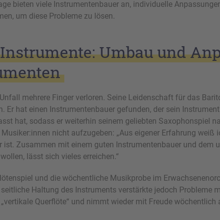
ge bieten viele Instrumentenbauer an, individuelle Anpassun
men, um diese Probleme zu lösen.
e Instrumente: Umbau und An
rumenten
Unfall mehrere Finger verloren. Seine Leidenschaft für das Bari
. Er hat einen Instrumentenbauer gefunden, der sein Instrument 
sst hat, sodass er weiterhin seinem geliebten Saxophonspiel n
 Musiker:innen nicht aufzugeben: „Aus eigener Erfahrung weiß ic
 ist. Zusammen mit einem guten Instrumentenbauer und dem u
ollen, lässt sich vieles erreichen.“
rflötenspiel und die wöchentliche Musikprobe im Erwachsenenorch
e seitliche Haltung des Instruments verstärkte jedoch Probleme mi
e „vertikale Querflöte“ und nimmt wieder mit Freude wöchentlich