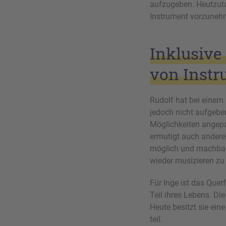
aufzugeben. Heutzuta
Instrument vorzuneh
Inklusiv
von Inst
Rudolf hat bei einem 
jedoch nicht aufgeben
Möglichkeiten angepa
ermutigt auch andere
möglich und machbar
wieder musizieren zu w
Für Inge ist das Que
Teil ihres Lebens. Di
Heute besitzt sie ein
teil.