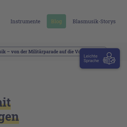
Instrumente
Blog
Blasmusik-Storys
k – von der Militärparade auf die Volksfeste
Leichte
Sprache
it
ngen